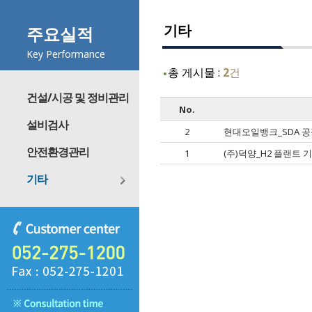
기타
주요실적
Key Performance
총 게시물 :
2
건
건설/시공 및 정비관리
No.
설비검사
2
현대오일뱅크_SDA 
안전환경관리
1
(주)덕양_H2 플랜트 
기타